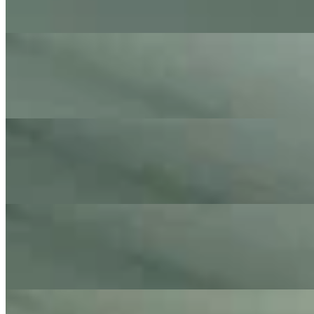
Kool and The Gang - Cover By The Little Button's
On
Audible Energy Records
Music Video
The Little Button's
Marry You
Bruno Mars - Cover By The Little Button's
On
Audible Energy Records
Music Video
The Little Button's
Kiss
Prince - Cover By The Little Button's
On
Audible Energy Records
Music Video
The Little Button's
Man In The Mirror
Michael Jackson - Cover By The Little Button's
On
Audible Energy Records
Music Video
The Little Button's