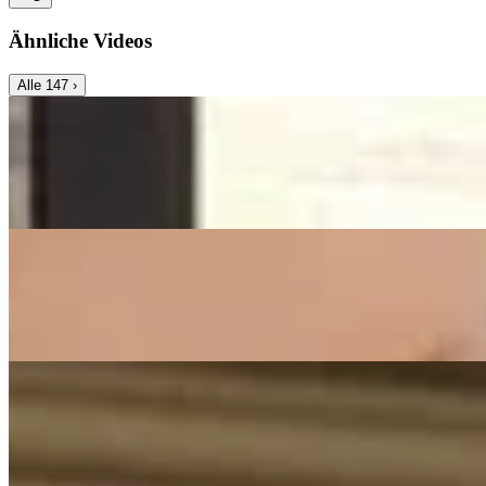
Ähnliche Videos
Alle
147
›
Music Video
Franziska Langer
All Of Me
John Legend - Cover by Franziska Langer
On
Audible Energy Records
Music Video
Franziska Langer
What A Wonderful World
(Louis Armstrong) - Cover by Franziska Langer
On
Audible Energy Records
Music Video
Franziska Langer
Wie Ein Schützender Engel
Frei.Wild - Cover By Franziska Langer
On
Audible Energy Records