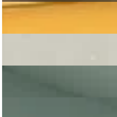
Music Video
The Little Button's
Wonderful Dream
(Cover by The Little Button's)
On
Audible Energy Records
Music Video
The Little Button's
Für Immer (deutsche Hv - Shallow) - Lady Gaga
Cover By The Little Button's I LIVE Hochzeit
On
Audible Energy Records
Music Video
The Little Button's
Kiss - Prince
Cover by The Little Button's
On
Audible Energy Records
Music Video
The Little Button's
Celebration