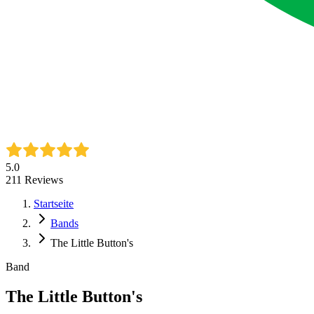
5.0
211
Reviews
Startseite
Bands
The Little Button's
Band
The Little Button's