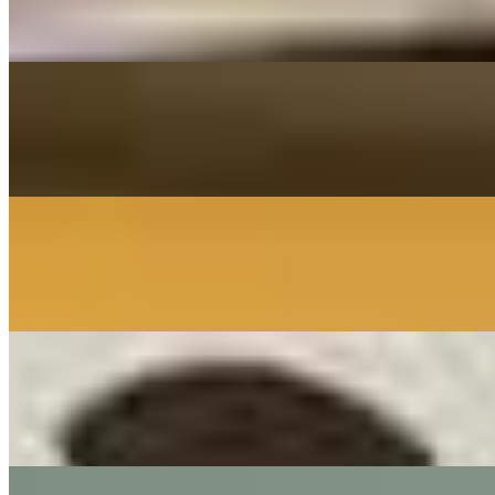
(Louis Armstrong) - Cover by Franziska Langer
On
Audible Energy Records
Music Video
Franziska Langer
Wie Ein Schützender Engel
Frei.Wild - Cover By Franziska Langer
On
Audible Energy Records
Music Video
The Little Button's
Wonderful Dream
(Cover by The Little Button's)
On
Audible Energy Records
Music Video
The Little Button's
Für Immer (deutsche Hv - Shallow) - Lady Gaga
Cover By The Little Button's I LIVE Hochzeit
On
Audible Energy Records
Music Video