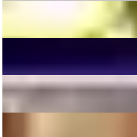
Music Video
The Little Button's
Funkelperlenaugen
(Pur) - Cover By The Little Button's
On
Audible Energy Records
Music Video
The Little Button's
Lean On Me
Bill Withers - Cover By The Little Button's
On
Audible Energy Records
Music Video
The Little Button's
Stand By Me
(Ben E. King) - Cover By The Little Button's
On
Audible Energy Records
Music Video
The Little Button's
Safe And Sound
(Capital Cities) - Cover By The Little Button's