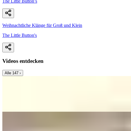
The Little Button’s
Weihnachtliche Klänge für Groß und Klein
The Little Button's
Videos entdecken
Alle
147
›
Music Video
Franziska Langer
All Of Me
John Legend - Cover by Franziska Langer
On
Audible Energy Records
Music Video
Franziska Langer
What A Wonderful World