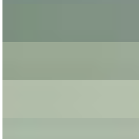
On
Audible Energy Records
Music Video
The Little Button's
Man In The Mirror
Michael Jackson - Cover By The Little Button's
On
Audible Energy Records
Music Video
The Little Button's
You Are The Sunshine Of My Life
Stevie Wonder - Cover By The Little Button's
On
Audible Energy Records
Music Video
The Little Button's
Kaleidoskop
Pizzera & Jaus - Cover By The Little Button's
On
Audible Energy Records
Music Video
The Little Button's
When You Say Nothing At All