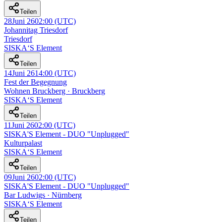
Teilen
28
Juni 26
02:00
(UTC)
Johannitag Triesdorf
Triesdorf
SISKA‘S Element
Teilen
14
Juni 26
14:00
(UTC)
Fest der Begegnung
Wohnen Bruckberg · Bruckberg
SISKA‘S Element
Teilen
11
Juni 26
02:00
(UTC)
SISKA'S Element - DUO "Unplugged"
Kulturpalast
SISKA‘S Element
Teilen
09
Juni 26
02:00
(UTC)
SISKA'S Element - DUO "Unplugged"
Bar Ludwigs · Nürnberg
SISKA‘S Element
Teilen