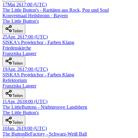
17
Mai 26
17:00
(UTC)
The Little Button's - Raritäten aus Rock, Pop und Soul
Konventsaal Heilsbronn · Bayern
The Little Button's
Teilen
25
Apr. 26
17:00
(UTC)
SISKA's Projektchor - Farben Klang
Friedenskirche
Franziska Langer
Teilen
19
Apr. 26
17:00
(UTC)
SISKAS Projektchor - Farben Klang
Refektorium
Franziska Langer
Teilen
11
Apr. 26
18:00
(UTC)
The LittleButtons - Nightgroove Landsberg
The Little Button's
Teilen
10
Jan. 26
19:00
(UTC)
The ButtonBeFactory - Schwarz-Weiß Ball