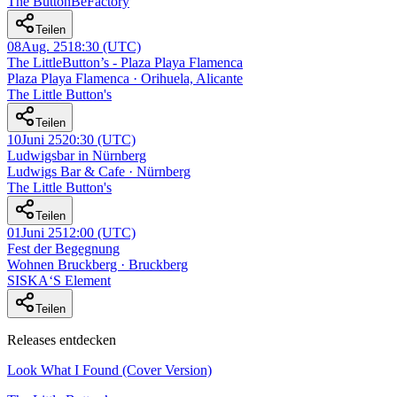
The ButtonBeFactory
Teilen
08
Aug. 25
18:30
(UTC)
The LittleButton’s - Plaza Playa Flamenca
Plaza Playa Flamenca · Orihuela, Alicante
The Little Button's
Teilen
10
Juni 25
20:30
(UTC)
Ludwigsbar in Nürnberg
Ludwigs Bar & Cafe · Nürnberg
The Little Button's
Teilen
01
Juni 25
12:00
(UTC)
Fest der Begegnung
Wohnen Bruckberg · Bruckberg
SISKA‘S Element
Teilen
Releases entdecken
Look What I Found (Cover Version)