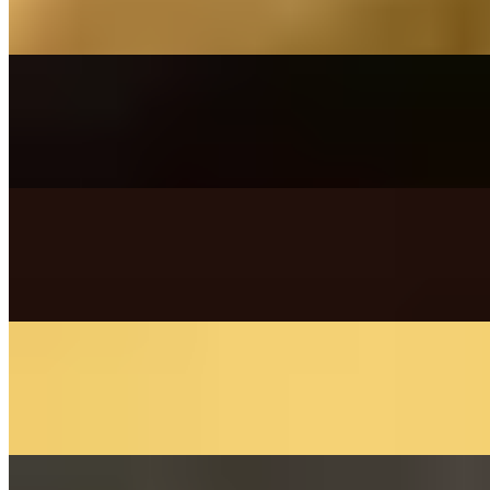
(Bette Midler) - Cover by Franziska Langer
On
Audible Energy Records
Music Video
The Little Button's
Gambling Man
(The Overtones) - Cover By The Little Button's
On
Audible Energy Records
Music Video
The Little Button's
Flashlight
(Jessie J) - Cover By The Little Button's
On
Audible Energy Records
Music Video
The Little Button's
Dirty Diana
(Michael Jackson) - Cover by The Little Button's
On
Audible Energy Records
Music Video
The Little Button's