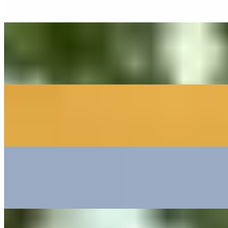
(Heinz Rudolf Kunze) - Cover By The Little Button's
On
Audible Energy Records
Music Video
The Little Button's
Heaven
(Emeli Sandé) - Cover By The Little Button's
On
Audible Energy Records
Music Video
Franziska Langer
A Thousand Years
(Christina Perri) - Cover by The Little Button's
On
Audible Energy Records
Music Video
The Little Button's
Circle Of Life (The Lion King)
Elton John - Cover By The Little Button's
On
Audible Energy Records
Music Video
The Little Button's