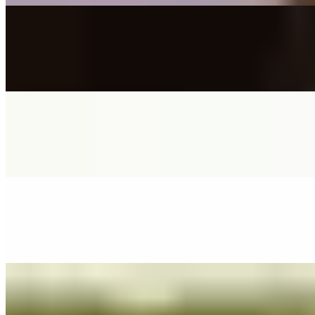
Music Video
The Little Button's
Lights
(Ellie Goulding) - Cover By The Little Button's
On
Audible Energy Records
Music Video
The Little Button's
Footprints In The Sand
(Leona Lewis) - Cover By The Little Button's
On
Audible Energy Records
Music Video
The Little Button's
You've Got The Love
(Florence + The Machine) - Cover By The Little Button's
On
Audible Energy Records
Music Video
The Little Button's
Ocean