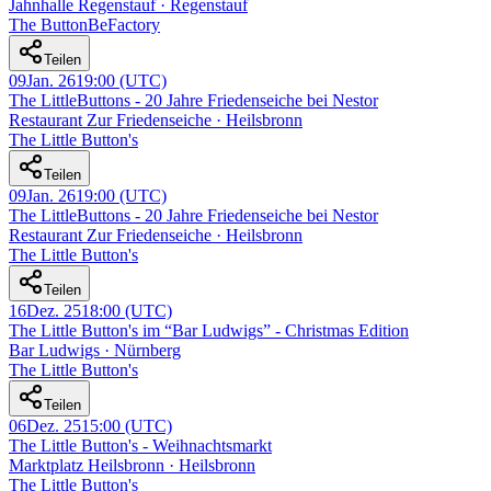
Jahnhalle Regenstauf · Regenstauf
The ButtonBeFactory
Teilen
09
Jan. 26
19:00
(UTC)
The LittleButtons - 20 Jahre Friedenseiche bei Nestor
Restaurant Zur Friedenseiche · Heilsbronn
The Little Button's
Teilen
09
Jan. 26
19:00
(UTC)
The LittleButtons - 20 Jahre Friedenseiche bei Nestor
Restaurant Zur Friedenseiche · Heilsbronn
The Little Button's
Teilen
16
Dez. 25
18:00
(UTC)
The Little Button's im “Bar Ludwigs” - Christmas Edition
Bar Ludwigs · Nürnberg
The Little Button's
Teilen
06
Dez. 25
15:00
(UTC)
The Little Button's - Weihnachtsmarkt
Marktplatz Heilsbronn · Heilsbronn
The Little Button's