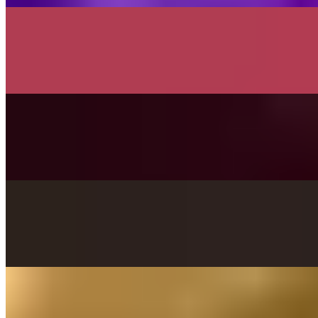
On
Audible Energy Records
Music Video
The ButtonBeFactory
Freed From Desire
Gala
On
Audible Energy Records
Music Video
The ButtonBeFactory
Summer Of '69
Bryan Adams
On
Audible Energy Records
Music Video
The Little Button's
Showreel The Little Button’s
The Little Button's Live
On
Audible Energy Records
Music Video
Franziska Langer
Die Rose (The Rose)