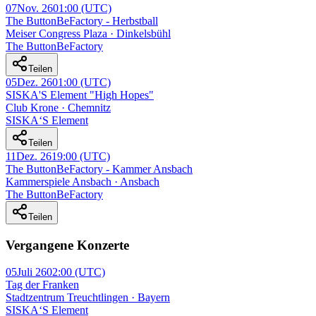
07
Nov. 26
01:00
(UTC)
The ButtonBeFactory - Herbstball
Meiser Congress Plaza · Dinkelsbühl
The ButtonBeFactory
Teilen
05
Dez. 26
01:00
(UTC)
SISKA'S Element "High Hopes"
Club Krone · Chemnitz
SISKA‘S Element
Teilen
11
Dez. 26
19:00
(UTC)
The ButtonBeFactory - Kammer Ansbach
Kammerspiele Ansbach · Ansbach
The ButtonBeFactory
Teilen
Vergangene Konzerte
05
Juli 26
02:00
(UTC)
Tag der Franken
Stadtzentrum Treuchtlingen · Bayern
SISKA‘S Element