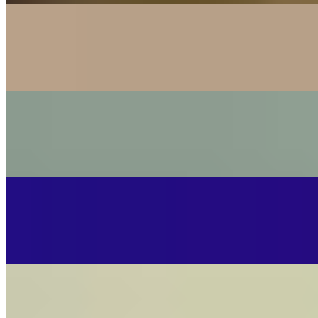
Music Video
The Little Button's
Anti-Hero
(Taylor Swift) - Cover By The Little Button's
On
Audible Energy Records
Music Video
The Little Button's
Cry To Me
Solomon Burke - Cover By The Little Button's
On
Audible Energy Records
Music Video
The Little Button's
Hit The Road Jack
Ray Charles - Cover By The Little Button's
On
Audible Energy Records
Music Video
The Little Button's
I Can See Clearly Now