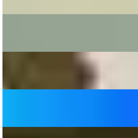
Jimmy Cliff - Cover By The Little Button's
On
Audible Energy Records
Music Video
The Little Button's
Next To Me
Emeli Sandé - Cover By The Little Button's
On
Audible Energy Records
Music Video
The Little Button's
Heilig, Heilig, Das Lamm Gottes
Outbreakband - Cover By The Little Button's
On
Audible Energy Records
Music Video
The Little Button's
We Got Love
Sigala- Cover By The Little Button's
On
Audible Energy Records
Music Video
The Little Button's