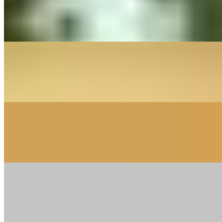
Dancing In The Moonlight
Toploader - Cover By The Little Button's
On
Audible Energy Records
Music Video
The Little Button's
The Power Of Love
Gabrielle Aplin - The Little Button's
On
Audible Energy Records
Music Video
The Little Button's
Don't Play That Song For Me
Aretha Franklin - The Little Button's
On
Audible Energy Records
Music Video
The Little Button's
Für Immer Ab Jetzt
Johannes Oerding - Cover By The Little Button's
On
Audible Energy Records