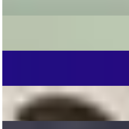
Ronan Keating - Cover By The Little Button's
On
Audible Energy Records
Music Video
The Little Button's
All You Need Is Love
The Beatles - Cover By The Little Button's
On
Audible Energy Records
Music Video
The Little Button's
Everybody Needs Somebody
The Blues Brothers - Cover By The Little Button's
On
Audible Energy Records
Music Video
The Little Button's
Für Immer (Shallow - deutsche Hv)
Lady Gaga
On
Audible Energy Records
Music Video
The Little Button's