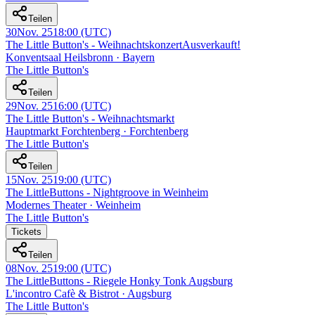
Teilen
30
Nov. 25
18:00
(UTC)
The Little Button's - Weihnachtskonzert
Ausverkauft!
Konventsaal Heilsbronn · Bayern
The Little Button's
Teilen
29
Nov. 25
16:00
(UTC)
The Little Button's - Weihnachtsmarkt
Hauptmarkt Forchtenberg · Forchtenberg
The Little Button's
Teilen
15
Nov. 25
19:00
(UTC)
The LittleButtons - Nightgroove in Weinheim
Modernes Theater · Weinheim
The Little Button's
Tickets
Teilen
08
Nov. 25
19:00
(UTC)
The LittleButtons - Riegele Honky Tonk Augsburg
L'incontro Cafè & Bistrot · Augsburg
The Little Button's