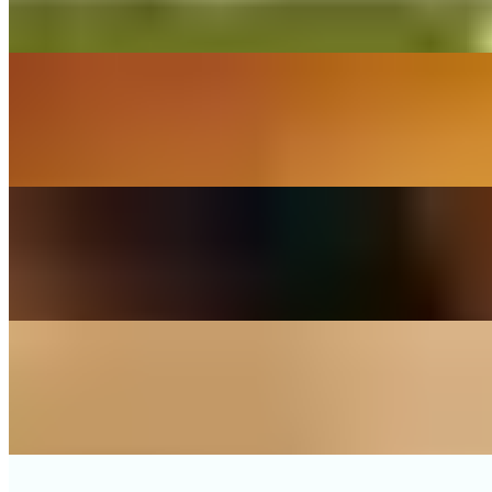
(Martin Garrix feat. Khalid) - Cover By The Little Button's
On
Audible Energy Records
Music Video
The Little Button's
Seite An Seite
(Christina Stürmer) - Cover By The Little Button's
On
Audible Energy Records
Music Video
The Little Button's
Nur Ein Herzschlag Entfernt
(Wincent Weiss) - Cover By The Little Button's
On
Audible Energy Records
Music Video
The Little Button's
Zam Oid Wearn
(Edmund) - Cover By The Little Button's
On
Audible Energy Records
Music Video
The Little Button's