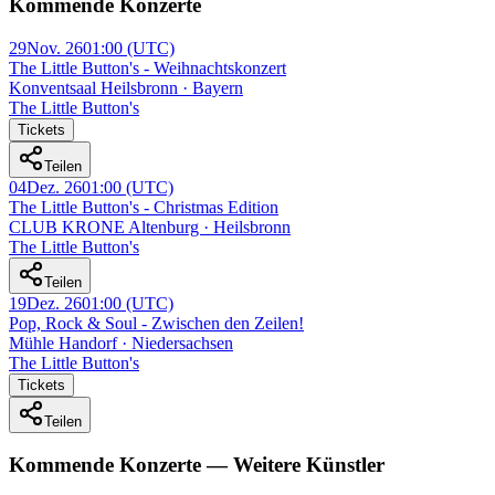
Kommende Konzerte
29
Nov. 26
01:00
(UTC)
The Little Button's - Weihnachtskonzert
Konventsaal Heilsbronn · Bayern
The Little Button's
Tickets
Teilen
04
Dez. 26
01:00
(UTC)
The Little Button's - Christmas Edition
CLUB KRONE Altenburg · Heilsbronn
The Little Button's
Teilen
19
Dez. 26
01:00
(UTC)
Pop, Rock & Soul - Zwischen den Zeilen!
Mühle Handorf · Niedersachsen
The Little Button's
Tickets
Teilen
Kommende Konzerte — Weitere Künstler