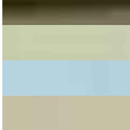
I Say A Little Prayer
Aretha Franklin - Cover By The Little Button's
On
Audible Energy Records
Music Video
The Little Button's
Bacardi Feeling
Double Jam - Cover By The Little Button's
On
Audible Energy Records
Music Video
The Little Button's
Nothing Else Matters
Metallica - Cover By The Little Button's
On
Audible Energy Records
Music Video
The Little Button's
What's Love Got To Do With It
Tina Turner - Cover By The Little Button's
On
Audible Energy Records