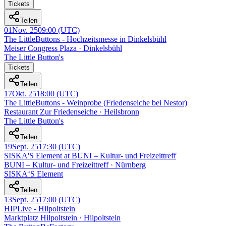
Tickets
Teilen
01
Nov. 25
09:00
(UTC)
The LittleButtons - Hochzeitsmesse in Dinkelsbühl
Meiser Congress Plaza · Dinkelsbühl
The Little Button's
Tickets
Teilen
17
Okt. 25
18:00
(UTC)
The LittleButtons - Weinprobe (Friedenseiche bei Nestor)
Restaurant Zur Friedenseiche · Heilsbronn
The Little Button's
Teilen
19
Sept. 25
17:30
(UTC)
SISKA'S Element at BUNI – Kultur- und Freizeittreff
BUNI – Kultur- und Freizeittreff · Nürnberg
SISKA‘S Element
Teilen
13
Sept. 25
17:00
(UTC)
HIPLive - Hilpoltstein
Marktplatz Hilpoltstein · Hilpoltstein