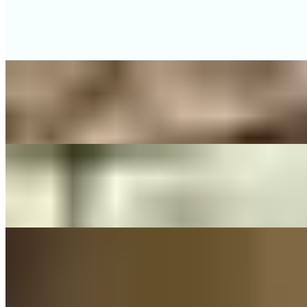
Übermorgen
(Mark Forster) - Cover By The Little Button's
On
Audible Energy Records
Music Video
The Little Button's
Higher And Higher
Jackie Wilson - Cover by The Little Button's
On
Audible Energy Records
Music Video
The Little Button's
Have I Told You Lately
(Rod Stewart) - Cover by The Little Button's
On
Audible Energy Records
Music Video
The Little Button's
Imagine
John Lennon - Cover By The Little Button's
On
Audible Energy Records