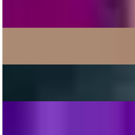
Maniac
Michael Sembello
On
Audible Energy Records
Music Video
The Little Button's
Higher And Higher
Jackie Wilson
On
Audible Energy Records
Music Video
Franziska Langer
Ja
Silbermond
On
Audible Energy Records
Music Video
The ButtonBeFactory
Ain't Nobody
Chaka Khan