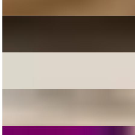
(Sunny Dale) - Cover By Franziska Langer
On
Audible Energy Records
Music Video
Franziska Langer
Alles Aus Liebe
Die Toten Hosen
On
Audible Energy Records
Music Video
Franziska Langer
Der Ewige Kreis (The Lion King)
Elton John
On
Audible Energy Records
Music Video
Franziska Langer
Mögen Engel Dich Begleiten
(Jürgen Grote) - Cover By Franziska Langer
On
Audible Energy Records
Music Video
The Little Button's