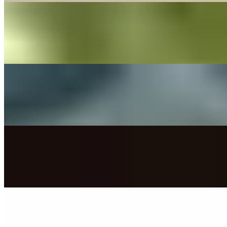
Music Video
The Little Button's
The Book Of Love
Peter Gabriel - Cover By The Little Button's
On
Audible Energy Records
Music Video
The Little Button's
Weus'd A Herz Hast Wia Bergwerk
(Reinhard Fendrich) - Cover by The Little Button's
On
Audible Energy Records
Music Video
The Little Button's
80 Millionen
(Max Giesinger) - Cover By The Little Button's
On
Audible Energy Records
Music Video
The Little Button's
Dein Ist Mein Ganzes Herz