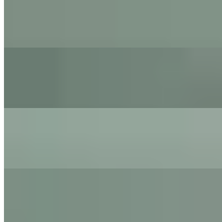
The Little Button's
Kiss - Prince
Cover by The Little Button's
On
Audible Energy Records
Music Video
The Little Button's
Celebration
Kool and The Gang - Cover By The Little Button's
On
Audible Energy Records
Music Video
The Little Button's
Marry You
Bruno Mars - Cover By The Little Button's
On
Audible Energy Records
Music Video
The Little Button's
Kiss
Prince - Cover By The Little Button's