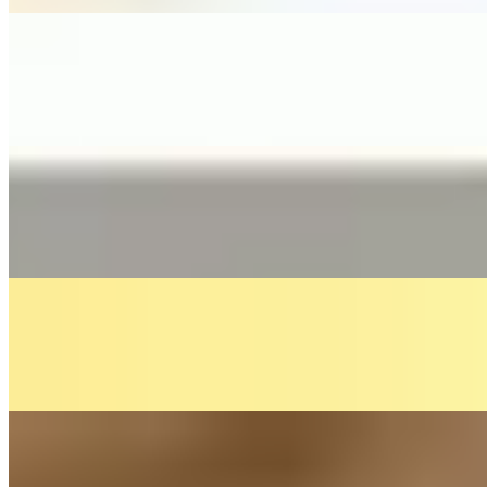
On
Audible Energy Records
Music Video
Franziska Langer
Kleiner Finger Schwur
Florian Künstler
On
Audible Energy Records
Music Video
Franziska Langer
Ain't No Mountain High Enough
Marvin Gaye & Tammi Terrell
On
Audible Energy Records
Music Video
Franziska Langer
Von Guten Mächten Wunderbar Geborgen
(Siegfried Fietz / Dietrich Bonhoeffer) - Cover By Franziska Langer
On
Audible Energy Records
Music Video
Franziska Langer
An Deiner Seite