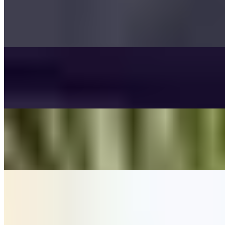
Fireflies
Owl City
On
Audible Energy Records
Music Video
The Little Button's
Nightgroove
Weinheim
On
Audible Energy Records
Music Video
Franziska Langer
Dir Gehört Mein Herz (Taufe)
(Phil Collins From TARZAN) - Cover By Franziska Langer
On
Audible Energy Records
Music Video
Franziska Langer
True Colors
Cindy Lauper