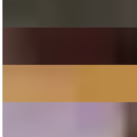
Crazy
(Gnarls Barkley) - Cover By The Little Button's
On
Audible Energy Records
Music Video
The Little Button's
When You Say Nothing At All
(Ronan Keating) - The Little Button's
On
Audible Energy Records
Music Video
The Little Button's
Perfect
(Topic & Ally Brooke) - The Little Button's
On
Audible Energy Records
Music Video
The Little Button's
Rollercoaster
(Julian le Play) - Cover By The Little Button's
On
Audible Energy Records