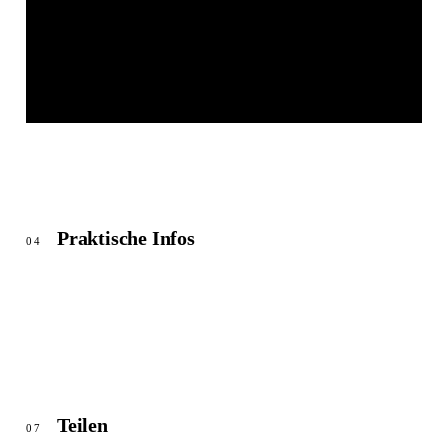
RESTAURANT ZUR FRIEDENSEICHE
© OpenStreetMap
Praktische Infos
04
Teilen
07